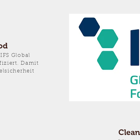
od
IFS Global
fiziert. Damit
elsicherheit
Clean