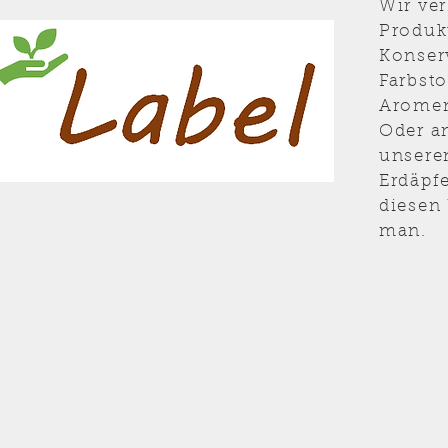
Wir ver
Produk
Konser
Farbsto
Aromen
Oder an
unsere
Erdäpfe
diesen
man.
Hungrig?